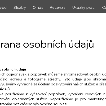
vod
Služby
O nás
Recenze
Ukázky prací
C
rana osobních údajů
sobních údajů
ašich objednávek a poptávek můžeme shromažďovat osobní údaj
í číslo, adresu a fotografie střechy. Tyto údaje jsou shro
využívány výhradně za účelem poskytování našich služeb a pře
h údajů
je používáme k vyřizování poptávek, vytváření cenových na
tování objednaných služeb. Nepoužíváme je pro marketing
 stranám bez vašeho výslovného souhlasu.