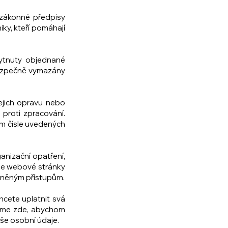
 zákonné předpisy
ky, kteří pomáhají
ytnuty objednané
 bezpečně vymazány
ejich opravu nebo
proti zpracování.
ím čísle uvedených
nizační opatření,
še webové stránky
vněným přístupům.
cete uplatnit svá
Jsme zde, abychom
aše osobní údaje.