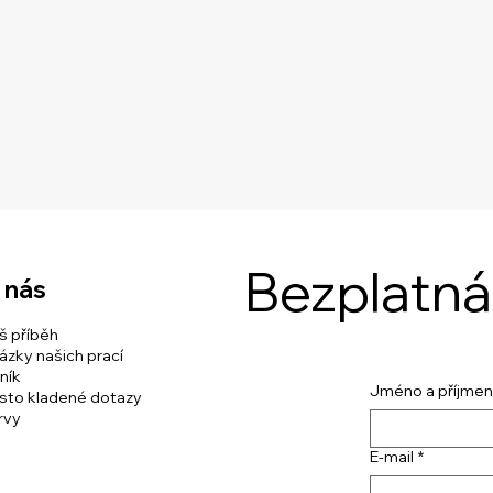
Bezplatn
 nás
š příběh
ázky našich prací
ník
Jméno a příjmen
sto kladené dotazy
rvy
E-mail
*