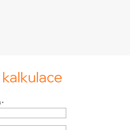
á
kalkulace
í
*