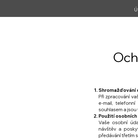
Ú
Och
Shromažďování o
Při zpracování v
e-mail, telefonn
souhlasem a jsou 
Použití osobníc
Vaše osobní úda
návštěv a posky
předávání třetím