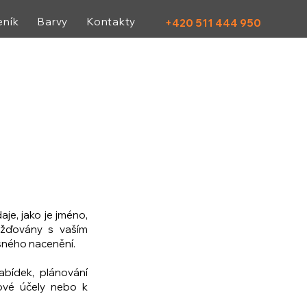
eník
Barvy
Kontakty
+420 511 444 950
e, jako je jméno,
mažďovány s vaším
sného nacenění.
bídek, plánování
ové účely nebo k