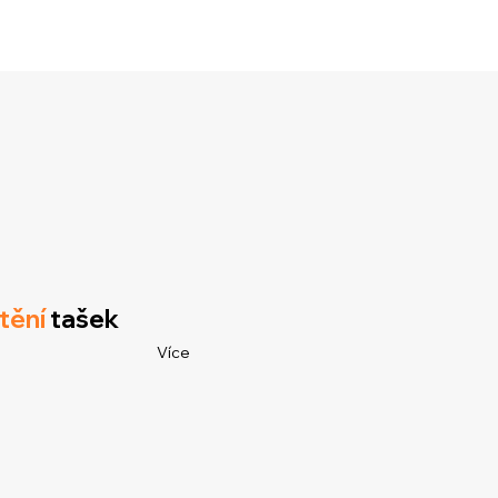
tění
tašek
Více