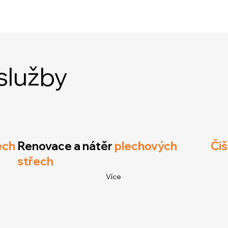
služby
ech
Renovace a nátěr
plechových
Čiš
střech
Více