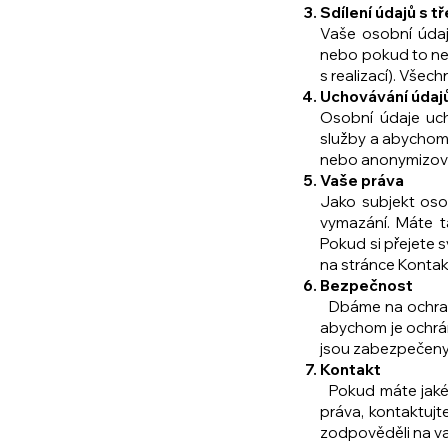
Sdílení údajů s 
Vaše osobní údaj
nebo pokud to nen
s realizací). Všec
Uchovávání úda
Osobní údaje uc
služby a abychom 
nebo anonymizov
Vaše práva
Jako subjekt oso
vymazání. Máte t
Pokud si přejete 
na stránce Kontak
Bezpečnost
Dbáme na ochranu
abychom je ochrá
jsou zabezpečeny
Kontakt
Pokud máte jakék
práva, kontaktuj
zodpověděli na va