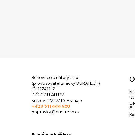
Renovace a nátěry s.r.o.
O
(provozovatel značky DURATECH)
​IČ: 11741112
Ná
DIČ: CZ11741112
Uk
Kurzova 2222/16, Praha 5
Ce
+420
511 444 950
Ča
poptavky@duratech.cz
Ba