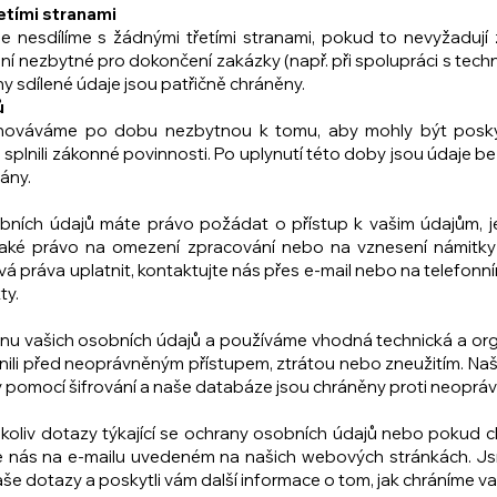
třetími stranami
e nesdílíme s žádnými třetími stranami, pokud to nevyžadují
í nezbytné pro dokončení zakázky (např. při spolupráci s techni
hny sdílené údaje jsou patřičně chráněny.
jů
hováváme po dobu nezbytnou k tomu, aby mohly být posk
splnili zákonné povinnosti. Po uplynutí této doby jsou údaje
ány.
bních údajů máte právo požádat o přístup k vašim údajům, j
aké právo na omezení zpracování nebo na vznesení námitky 
svá práva uplatnit, kontaktujte nás přes e-mail nebo na telefonn
ty.
 vašich osobních údajů a používáme vhodná technická a orga
nili před neoprávněným přístupem, ztrátou nebo zneužitím. Na
 pomocí šifrování a naše databáze jsou chráněny proti neoprá
oliv dotazy týkající se ochrany osobních údajů nebo pokud ch
te nás na e-mailu uvedeném na našich webových stránkách. 
še dotazy a poskytli vám další informace o tom, jak chráníme v