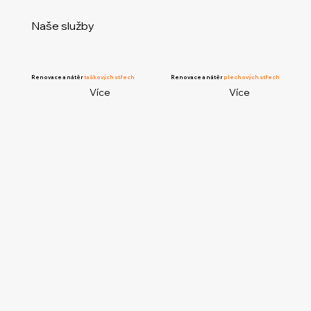
Naše
služby
Renovace a nátěr
taškových střech
Renovace a nátěr
plechových střech
Více
Více