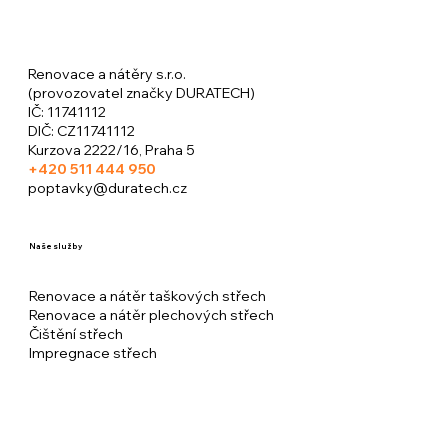
Renovace a nátěry s.r.o.
(provozovatel značky DURATECH)
​IČ: 11741112
DIČ: CZ11741112
Kurzova 2222/16, Praha 5
+420
511 444 950
poptavky@duratech.cz
Naše služby
Renovace a nátěr taškových střech
Renovace a nátěr plechových střech
Čištění střech
Impregnace střech