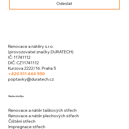
Odeslat
Renovace a nátěry s.r.o.
(provozovatel značky DURATECH)
​IČ: 11741112
DIČ: CZ11741112
Kurzova 2222/16, Praha 5
+420
511 444 950
poptavky@duratech.cz
Naše služby
Renovace a nátěr taškových střech
Renovace a nátěr plechových střech
Čištění střech
Impregnace střech