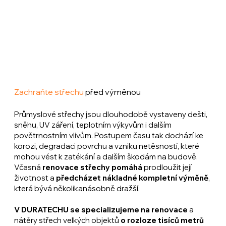
Zachraňte střechu
před výměnou
Průmyslové střechy jsou dlouhodobě vystaveny dešti,
sněhu, UV záření, teplotním výkyvům i dalším
povětrnostním vlivům. Postupem času tak dochází ke
korozi, degradaci povrchu a vzniku netěsností, které
mohou vést k zatékání a dalším škodám na budově.
Včasná
renovace střechy pomáhá
prodloužit její
životnost a
předcházet nákladné kompletní výměně
,
která bývá několikanásobně dražší.
V DURATECHU se specializujeme na renovace
a
nátěry střech velkých objektů
o rozloze tisíců metrů