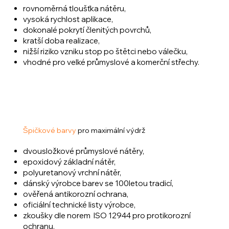
rovnoměrná tloušťka nátěru,
vysoká rychlost aplikace,
dokonalé pokrytí členitých povrchů,
kratší doba realizace,
nižší riziko vzniku stop po štětci nebo válečku,
vhodné pro velké průmyslové a komerční střechy.
Špičkové barvy
pro maximální výdrž
dvousložkové průmyslové nátěry,
epoxidový základní nátěr,
polyuretanový vrchní nátěr,
dánský výrobce barev se 100letou tradicí,
ověřená antikorozní ochrana,
oficiální technické listy výrobce,
zkoušky dle norem ISO 12944 pro protikorozní
ochranu.