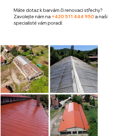
Máte dotaz k barvám či renovaci střechy?
Zavolejte nám na
+420 511 444 950
a naši
specialisté vám poradí.