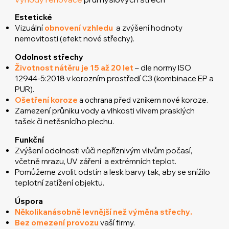
Estetické
Vizuální
obnovení vzhledu
a zvýšení hodnoty
nemovitosti (efekt nové střechy).
Odolnost střechy
Životnost nátěru je 15 až 20 let
– dle normy ISO
12944-5:2018 v korozním prostředí C3 (kombinace EP a
PUR).
Ošetření koroze
a ochrana před vznikem nové
koroze.
Zamezení průniku vody a vlhkosti vlivem prasklých
tašek či netěsnícího plechu.
Funkční
Zvýšení odolnosti vůči nepříznivým vlivům počasí,
včetně mrazu, UV záření a extrémních teplot.
Pomůžeme zvolit odstín a lesk barvy tak, aby se snížilo
teplotní zatížení objektu.
Úspora
Několikanásobně levnější než výměna střechy
.
Bez omezení provozu
vaší firmy.