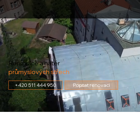
Renovace a nátěr
průmyslových střech
+420 511 444 950
Poptat renovaci