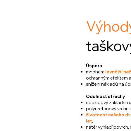
Výhod
taškov
Úspora
mnohem
levnější
než
ochranným efektem
a
snížení nákladů na úd
Odolnost střechy
epoxidový základní nát
polyuretanový vrchní 
životnost našeho dv
let
,
nátěr vyhladí povrch, 