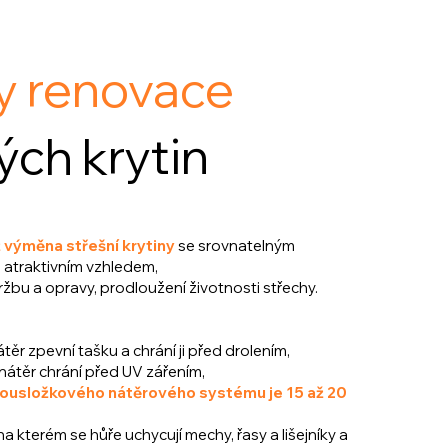
y renovace
ých krytin
 výměna střešní krytiny
se srovnatelným
 atraktivním vzhledem
,
ržbu a opravy, prodloužení životnosti střechy.
ěr zpevní tašku a chrání ji před drolením,
nátěr chrání před UV zářením,
ousložkového nátěrového systému je 15 až 20
na kterém se hůře uchycují mechy, řasy a lišejníky a