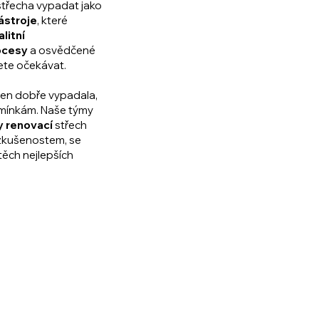
 střecha vypadat
jako
ástroje
, které
alitní
ocesy
a osvědčené
ete očekávat.
ejen dobře vypadala,
dmínkám. Naše
týmy
y renovací
střech
 zkušenostem, se
ěch nejlepších