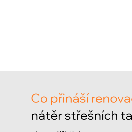
Co přináší renov
nátěr střešních t