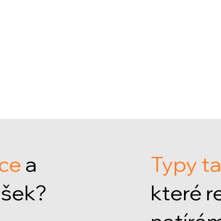
ace
a
Typy ta
ašek?
které 