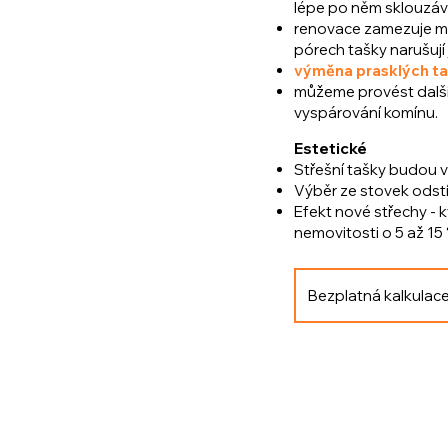
lépe po něm sklouzáva
renovace zamezuje mr
pórech tašky narušují j
výměna prasklých t
můžeme provést další
vyspárování komínu.
Estetické
Střešní tašky budou 
Výběr ze stovek odst
Efekt nové střechy - 
nemovitosti o 5 až 15 %
Bezplatná kalkulac