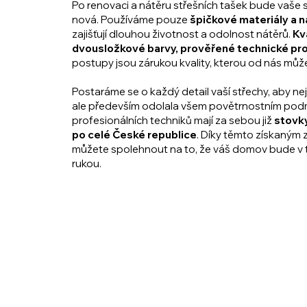
Po renovaci a nátěru střešních tašek bude vaše
nová.
Používáme pouze
špičkové materiály
a n
zajišťují dlouhou životnost a odolnost nátěrů.
Kv
dvousložkové barvy, prověřené technické pr
postupy jsou zárukou kvality, kterou od nás můž
Postaráme se o každý detail vaší střechy, aby n
ale především odolala všem povětrnostním po
profesionálních techniků
mají za sebou již
stovk
po celé České republice
. Díky těmto získaným
můžete spolehnout na to, že váš domov bude v t
rukou.