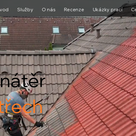
vod
Služby
O nás
Recenze
Ukázky prací
C
nátěr
třech