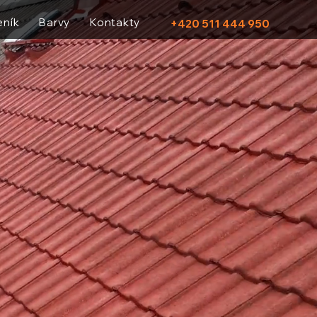
eník
Barvy
Kontakty
+420 511 444 950