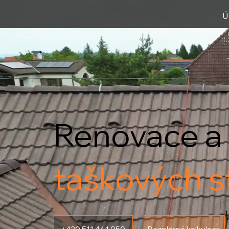
Ú
Renovace a 
taškových s