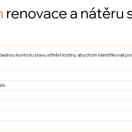
h
renovace a nátěru s
nou kontrolu stavu střešní krytiny, abychom identifikovali poš
ním