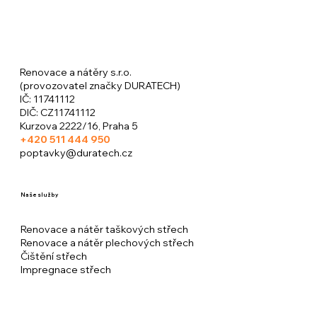
Renovace a nátěry s.r.o.
(provozovatel značky DURATECH)
​IČ: 11741112
DIČ: CZ11741112
Kurzova 2222/16, Praha 5
+420
511 444 950
poptavky@duratech.cz
Naše služby
Renovace a nátěr taškových střech
Renovace a nátěr plechových střech
Čištění střech
Impregnace střech