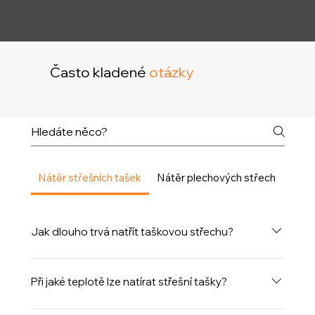
Často kladené
otázky
Nátěr střešních tašek
Nátěr plechových střech
Čišt
Jak dlouho trvá natřít taškovou střechu?
Délka služby závisí na ročním období, povětrnostních
podmínkách (vítr, déšť, teplota, vlhkost) a stavu
Při jaké teplotě lze natírat střešní tašky?
střechy. Pokud nejsou výrazné překážky, náš tým
Záleží na teplotě vzduchu, vlhkosti, teplotě povrchu
obvykle zvládne natřít nebo renovovat střechu o