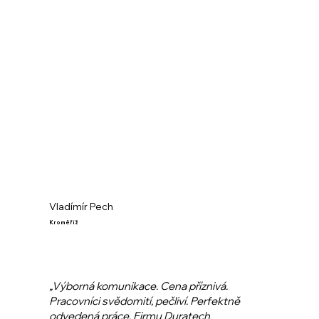
Vladímír Pech
Kroměříž
„Výborná komunikace. Cena příznivá.
Pracovníci svědomití, pečliví. Perfektně
odvedená práce. Firmu Duratech