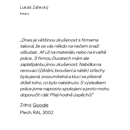
Lukáš Zářecký
Kladno
„Dnes je většinou zkušenost s firmama
taková, že se vás někdo na nečem snaží
oškubat.. Ať už na materiálu nebo na kvalitě
práce.. S firmou Duratech mám ale
zaplaťpánbu jinou zkušenost. Nabídka na
renovaci (čištění, broušení a nátěr) střechy
byla jasná, srozumitelná a kluci se přesně
drželi toho, co bylo nabídnuto. S výsledkem
práce jsme naprosto spokojeni a proto mohu
doporučit i dál. Přeji hodně úspěchů!"
Zdroj:
Google
Plech, RAL 3002