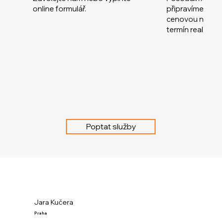
online formulář
.
připravíme nez
cenovou nabíd
termín realizace
Poptat služby
Jara Kučera
Praha