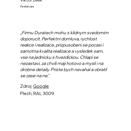
​Česká Lípa
„Firmu Duratech mohu s klidnym svedomim
doporucit. Perfektni domluva, rychlost
reakce i realizace, prizpusobeni se pocasi i
samotna kvalita realizace a vysledek sam,
vse na jednicku s hvezdickou. Chlapi se
nezastavi, za chvili maji hotovo a mysli i na
drobne detaily. Priste bych nevahal a obratil
se zase na ne.
"
Zdroj:
Google
Plech, RAL 3009