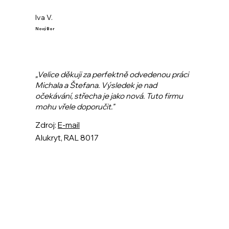
Iva V.
Nový Bor
„Velice děkuji za perfektně odvedenou práci
Michala a Štefana. Výsledek je nad
očekávání, střecha je jako nová. Tuto firmu
mohu vřele doporučit."
Zdroj:
E-mail
Alukryt, RAL 8017