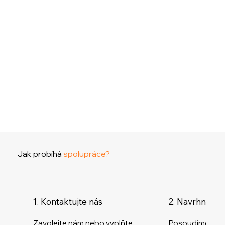
Jak probíhá
spolupráce?
1. Kontaktujte nás
2. Navrhneme 
Zavolejte nám nebo vyplňte
Posoudíme stav