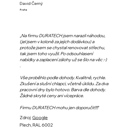
David Černý
Praha
„Na firmu DURATECH jsem narazil náhodou,
(jel jsem v koloně za jejich dodávkou) a
protože jsem se chystal renovovat střechu,
tak jsem toho využil. Po odsouhlasení
nabídky a zaplacení zálohy už se šlo na věc :-)
.
Vše proběhlo podle dohody. Kvalitně, rychle.
Zkušení a slušní chlapci, včetně úklidu. Za dva
pracovní dny bylo hotovo. Barva dle dohody.
Žádné skryté ceny ani vícepráce.
Firmu DURATECH mohu jen doporučit!!!!
"
Zdroj:
Google
Plech, RAL 6002