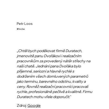
Petr Loos
Břeclav
„Chtěl bych poděkovat firmě Duratech,
jmenovitě panu Dvořákovi i realizačním
pracovníkům za provedený nátěr střechy na
naší chatě. Jednání pana Dvořáka bylo
příjemné, seriozní a hlavně rychlé s
dodržením všech domluvených parametrů
jako termínu, barevného odstínu, kvality a
ceny. Rovněž realizační pracovníci pracovali
rychle, profesionálně pečlivě a kvalitně. Firmu
Duratech mohu vřele doporučit.
"
Zdroj:
Google