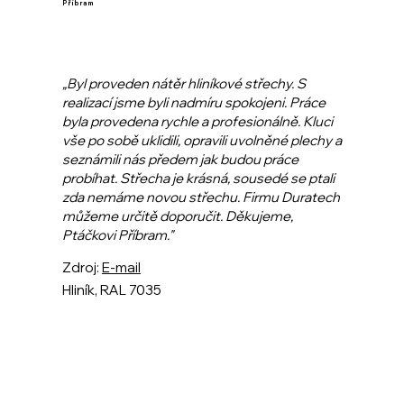
Příbram
„Byl proveden nátěr hliníkové střechy. S
realizací jsme byli nadmíru spokojeni. Práce
byla provedena rychle a profesionálně. Kluci
vše po sobě uklidili, opravili uvolněné plechy a
seznámili nás předem jak budou práce
probíhat. Střecha je krásná, sousedé se ptali
zda nemáme novou střechu. Firmu Duratech
můžeme určitě doporučit. Děkujeme,
Ptáčkovi Příbram."
Zdroj:
E-mail
Hliník, RAL 7035