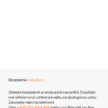
Bezplatná
kalkulace
Získejte bezplatné a nezávazné nacenění. Dopřejte
své střeše nový vzhled a kvalitu za dostupnou cenu.
Zavolejte nám na telefonní
číslo
+420 511 444 950
nebo využijte náš on-line