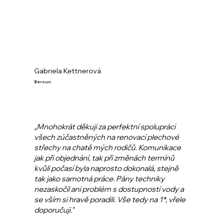
Gabriela Kettnerová
Beroun
„Mnohokrát děkuji za perfektní spolupráci
všech zúčastněných na renovaci plechové
střechy na chatě mých rodičů. Komunikace
jak při objednání, tak při změnách termínů
kvůli počasí byla naprosto dokonalá, stejně
tak jako samotná práce. Pány techniky
nezaskočil ani problém s dostupností vody a
se vším si hravě poradili. Vše tedy na 1*, vřele
doporučuji."