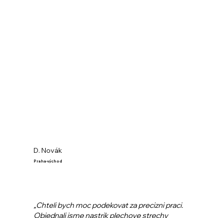
D. Novák
Praha-východ
„Chteli bych moc podekovat za precizni praci.
Objednali jsme nastrik plechove strechy