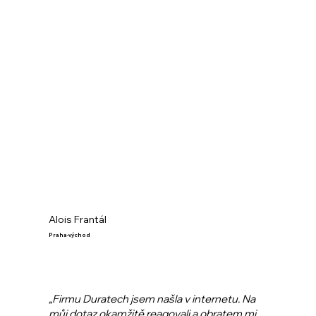
Alois Frantál
Praha-východ
„Firmu Duratech jsem našla v internetu. Na
můj dotaz okamžitě reagovali a obratem mi