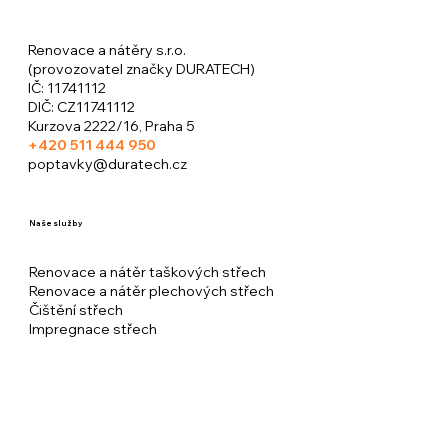
Renovace a nátěry s.r.o.
(provozovatel značky DURATECH)
​IČ: 11741112
DIČ: CZ11741112
Kurzova 2222/16, Praha 5
+420
511 444 950
poptavky@duratech.cz
Naše služby
Renovace a nátěr taškových střech
Renovace a nátěr plechových střech
Čištění střech
Impregnace střech