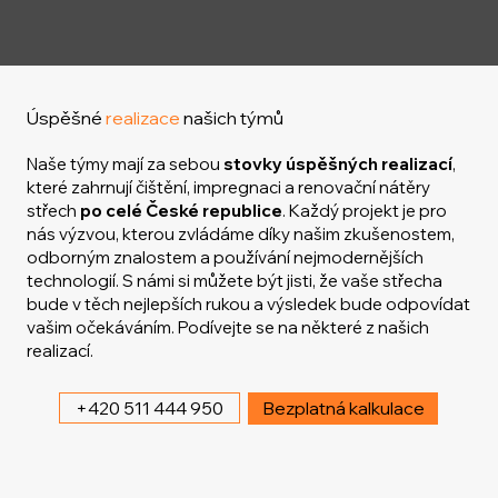
Úspěšné
realizace
našich týmů
Naše týmy mají za sebou
stovky úspěšných realizací
,
které zahrnují čištění, impregnaci a renovační nátěry
střech
po celé České republice
. Každý projekt je pro
nás výzvou, kterou zvládáme díky našim zkušenostem,
odborným znalostem a používání nejmodernějších
technologií. S námi si můžete být jisti, že vaše střecha
bude v těch nejlepších rukou a výsledek bude odpovídat
vašim očekáváním. Podívejte se na některé z našich
realizací.
+420 511 444 950
Bezplatná kalkulace